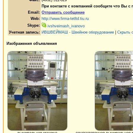
При контакте с компанией сообщите что Вы с
Email:
Отправить сообщение
Web:
http://www.firma-tetltd.tiu.ru
Skype:
ivshveimash_ivanovo
Учетная запись:
ИВШВЕЙМАШ - Швейное оборудование
|
Скрыть 
Изображения объявления
вышивальная машина
одноголовочная вышивальная