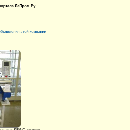
 портала ЛеПром.Ру
объявления этой компании
 машина SEWQ дешево