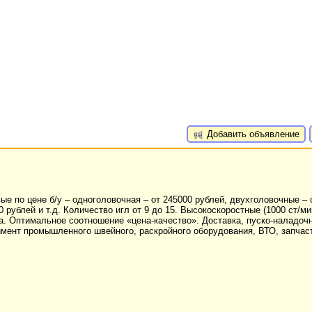
Добавить объявление
по цене б/у – одноголовочная – от 245000 рублей, двухголовочные – о
 рублей и т.д. Количество игл от 9 до 15. Высокоскоростные (1000 ст/м
а. Оптимальное соотношение «цена-качество». Доставка, пуско-наладоч
мент промышленного швейного, раскройного оборудования, ВТО, запчас