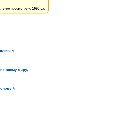
ление просмотрено
1690
раз
06122/Р1
 по всему миру,
ноновый