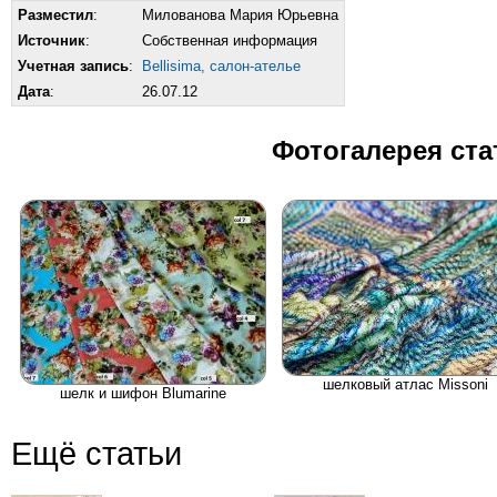
Разместил
:
Милованова Мария Юрьевна
Источник
:
Собственная информация
Учетная запись
:
Bellisima, салон-ателье
Дата
:
26.07.12
Фотогалерея ста
шелковый атлас Missoni
шелк и шифон Blumarine
Ещё статьи