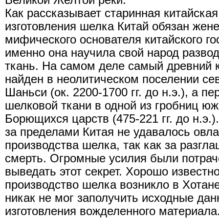
Великой Желтой реки.
Как рассказывает старинная китайская
изготовления шелка Китай обязан жен
мифического основателя китайского го
именно она научила свой народ развод
ткань. На самом деле самый древний 
найден в неолитическом поселении се
Шаньси (ок. 2200-1700 гг. до н.э.), а 
шелковой ткани в одной из гробниц юж
Борющихся царств (475-221 гг. до н.э.)
за пределами Китая не удавалось овла
производства шелка, так как за разгл
смерть. Огромные усилия были потрач
выведать этот секрет. Хорошо известн
производство шелка возникло в Хотан
никак не мог заполучить исходные дан
изготовления вожделенного материала.