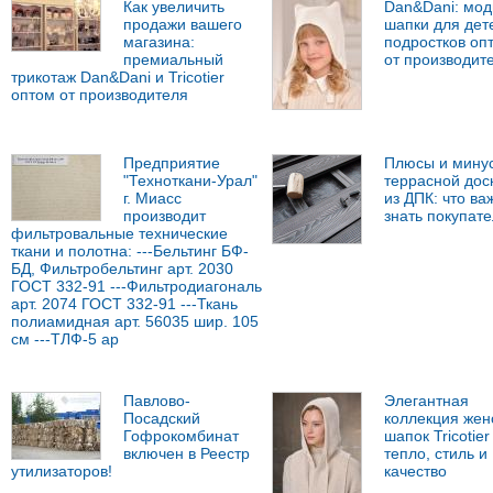
Как увеличить
Dan&Dani: мо
продажи вашего
шапки для дет
магазина:
подростков оп
премиальный
от производит
трикотаж Dan&Dani и Tricotier
оптом от производителя
Предприятие
Плюсы и мину
"Техноткани-Урал"
террасной дос
г. Миасс
из ДПК: что ва
производит
знать покупат
фильтровальные технические
ткани и полотна: ---Бельтинг БФ-
БД, Фильтробельтинг арт. 2030
ГОСТ 332-91 ---Фильтродиагональ
арт. 2074 ГОСТ 332-91 ---Ткань
полиамидная арт. 56035 шир. 105
см ---ТЛФ-5 ар
Павлово-
Элегантная
Посадский
коллекция жен
Гофрокомбинат
шапок Tricotier 
включен в Реестр
тепло, стиль и
утилизаторов!
качество