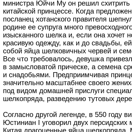
министра Юйчи Му он решил схитрить 
китайской принцессе. Когда предложен
посланец хотанского правителя шепнул
родине ее супруга много превосходного
изысканного шелка и, если она хочет 
красивую одежду, как и до свадьбы, ей
собой яйца шелковичных червей и семе
Все что требовалось, девушка привезл
в замысловатой прическе, а семена с
и снадобьями. Предприимчивая принц
значительно масштабнее своего жених
под видом домашней прислуги специа
шелкопряда, разведению тутовых дерев
Согласно другой легенде, в 550 году в
Юстиниан I уговорил двух персидских 
Китая драгоценные яйца шелкопряда. 