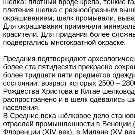
шелка: плотный вроде крепа, тонкие г
плетения шелка с разнообразным выш
окрашиванием, шелк промывали, выва
Для окрашивания применяли минераль
красители. Для придания более сложны
подвергались многократной окраске.
Предания подтверждают археологическ
более ста пятидесяти прекрасно сохр
более тридцати пяти предметов одежд
состоянии, возраст которых 2500 – 280
Рождества Христова в Китае шелковод
распространено и в шелк одевались ш
населения.
В Средние века шёлковое дело станов
отраслей промышленности в Венеции (XI
Флоренции (XIV век), в Милане (XV век