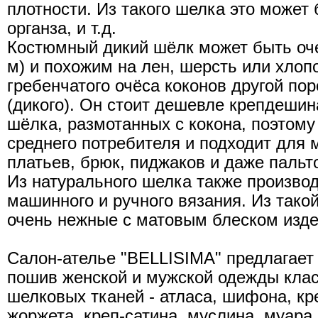
плотности. Из такого шелка это может 
органза, и т.д.
Костюмный дикий шёлк может быть оче
м) и похожим на лен, шерсть или хлопо
гребенчатого очёса коконов другой по
(дикого). Он стоит дешевле крепдешина
шёлка, размотанных с кокона, поэтому
среднего потребителя и подходит для 
платьев, брюк, пиджаков и даже пальт
Из натурального шелка также произво
машинного и ручного вязания. Из тако
очень нежные с матовым блеском изде
Салон-ателье "BELLISIMA" предлагае
пошив женской и мужской одежды кла
шелковых тканей - атласа, шифона, кр
жоржета, креп-сатина, муслина, муара,