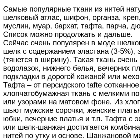
Самые популярные ткани из нитей нат
шелковый атлас, шифон, органза, креп,
муслин, муар, бархат, тафта, парча, дю
Список можно продолжать и дальше.
Сейчас очень популярен в моде шелко
шелк с содержанием эластана (3-5%), э
(тянется в ширину). Такая ткань очен
водолазок, нижнего белья, вечерних пл
подкладки в дорогой кожаной или мех
Тафта – от персидского tafte сотканно
хлопчатобумажная ткань с мелкими п
или узорами на матовом фоне. Из хл
шьют мужские сорочки, женские платья
юбки, вечерние платья и т.п. Тафта с
или шелк-шанжан достигается комбин
нитей по утку и основе. Шанжановой 