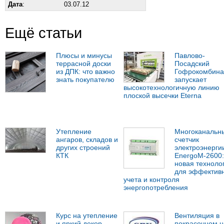
Дата
:
03.07.12
Ещё статьи
Плюсы и минусы
Павлово-
террасной доски
Посадский
из ДПК: что важно
Гофрокомбина
знать покупателю
запускает
высокотехнологичную линию
плоской высечки Eterna
Утепление
Многоканальн
ангаров, складов и
счетчик
других строений
электроэнерги
КТК
EnergoM-2600:
новая техноло
для эффектив
учета и контроля
энергопотребления
Курс на утепление
Вентиляция в
и яркий декор -
покрасочном ц