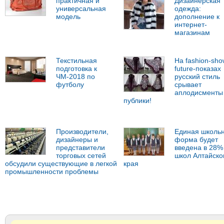
практичная и
Дизайнерская
универсальная
одежда:
модель
дополнение к
интернет-
магазинам
Текстильная
На fashion-sho
подготовка к
future-показах
ЧМ-2018 по
русский стиль
футболу
срывает
аплодисменты
публики!
Производители,
Единая школь
дизайнеры и
форма будет
представители
введена в 28%
торговых сетей
школ Алтайско
обсудили существующие в легкой
края
промышленности проблемы