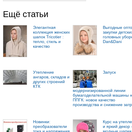
Ещё статьи
Элегантная
Выгодные опт
коллекция женских
закупки детски
шапок Tricotier :
головных убор
тепло, стиль и
Dan&Dani
качество
Утепление
Запуск
ангаров, складов и
других строений
КТК
модернизированной линии
бумагоделательной машины 
ППГК: новое качество
производства и снижение затр
Новинки:
Курс на утепл
преобразователи
и яркий декор 
тока и напряжения
модные шапки