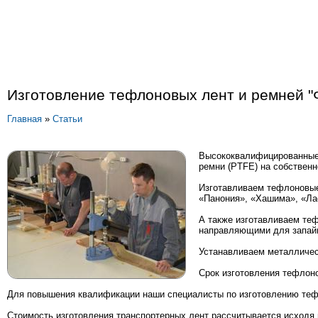
Изготовление тефлоновых лент и ремней "
Главная
»
Статьи
Высококвалифицированные 
ремни (PTFE) на собственн
Изготавливаем тефлоновые
«Панония», «Хашима», «Ла
А также изготавливаем те
направляющими для запайщ
Устанавливаем металличес
Срок изготовления тефлоно
Для повышения квалификации наши специалисты по изготовлению тефл
Стоимость изготовления транспортерных лент рассчитывается исходя и