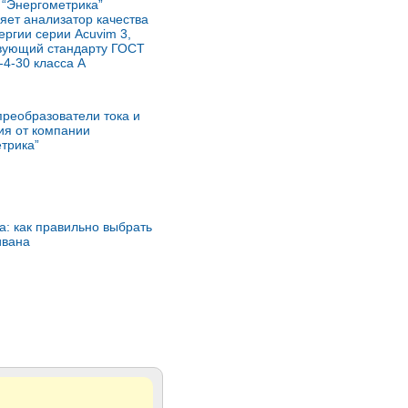
“Энергометрика”
яет анализатор качества
ергии серии Acuvim 3,
твующий стандарту ГОСТ
-4-30 класса А
преобразователи тока и
ия от компании
трика”
а: как правильно выбрать
ивана