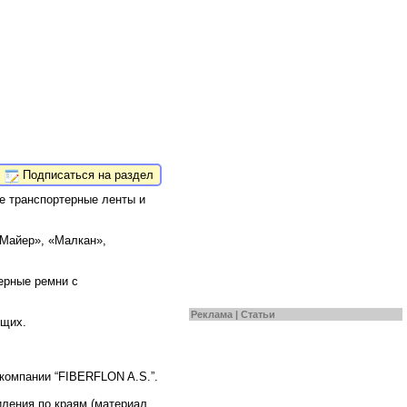
Подписаться на раздел
е транспортерные ленты и
«Майер», «Малкан»,
ерные ремни с
Реклама |
Статьи
ющих.
компании “FIBERFLON A.S.”.
иления по краям (материал