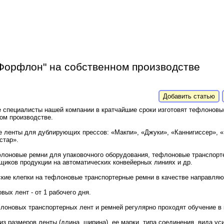
Форфлон" на собственном производстве
Добавить статью
специалисты нашей компании в кратчайшие сроки изготовят тефлоновы
ом производстве.
 ленты для дублирующих прессов: «Макпи», «Джуки», «Каннигиссер», 
стар».
флоновые ремни для упаковочного оборудования, тефлоновые транспорт
иков продукции на автоматических конвейерных линиях и др.
кие клепки на тефлоновые транспортерные ремни в качестве направля
вых лент - от 1 рабочего дня.
оновых транспортерных лент и ремней регулярно проходят обучение в 
з размеров ленты (длина, ширина), ее марки, типа соединения, вида ус