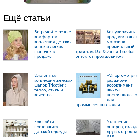
Ещё статьи
Встречайте лето с
Как увеличить
комфортом:
продажи ваше
коллекция детских
магазина:
кепок и легких
премиальный
шапочек в
трикотаж Dan&Dani и Tricotier
продаже
оптом от производителя
Элегантная
«Энергометри
коллекция женских
расширяет
шапок Tricotier :
ассортимент:
тепло, стиль и
шунты
качество
постоянного т
для
промышленных задач
Как найти
Утепление
поставщика
ангаров, склад
детской одежды
других строен
КТК