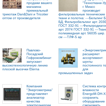
продажи вашего
"Техноткани-У
магазина:
г. Миасс
премиальный
производит
трикотаж Dan&Dani и Tricotier
фильтровальные технические
оптом от производителя
ткани и полотна: ---Бельтинг 
БД, Фильтробельтинг арт. 203
ГОСТ 332-91 ---Фильтродиаго
арт. 2074 ГОСТ 332-91 ---Ткан
полиамидная арт. 56035 шир.
см ---ТЛФ-5 ар
Павлово-
«Энергометри
Посадский
расширяет
Гофрокомбинат
ассортимент:
запускает
шунты
высокотехнологичную линию
постоянного т
плоской высечки Eterna
для
промышленных задач
Компания
Система контр
“Энергометрика”
влажности
представляет
EnergoM-DH-X:
анализатор
сохранить
качества
оборудование 
электроэнергии
сэкономить