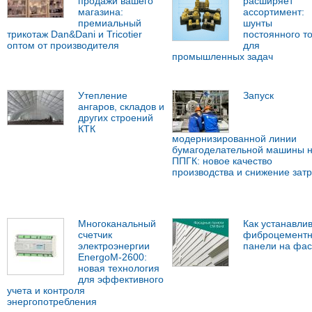
продажи вашего
расширяет
магазина:
ассортимент:
премиальный
шунты
трикотаж Dan&Dani и Tricotier
постоянного т
оптом от производителя
для
промышленных задач
Утепление
Запуск
ангаров, складов и
других строений
КТК
модернизированной линии
бумагоделательной машины 
ППГК: новое качество
производства и снижение затр
Многоканальный
Как устанавли
счетчик
фиброцемент
электроэнергии
панели на фа
EnergoM-2600:
новая технология
для эффективного
учета и контроля
энергопотребления