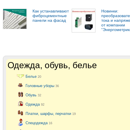
Как устанавливают
Новинки:
фиброцементные
преобразоват
панели на фасад
тока и напряж
от компании
“Энергометрик
Одежда, обувь, белье
Белье
20
Головные уборы
36
Обувь
32
Одежда
92
Платки, шарфы, перчатки
19
Спецодежда
16