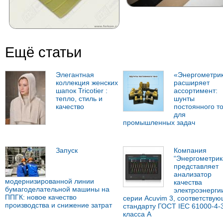
Ещё статьи
Элегантная
«Энергометри
коллекция женских
расширяет
шапок Tricotier :
ассортимент:
тепло, стиль и
шунты
качество
постоянного т
для
промышленных задач
Запуск
Компания
“Энергометрик
представляет
анализатор
модернизированной линии
качества
бумагоделательной машины на
электроэнерги
ППГК: новое качество
серии Acuvim 3, соответству
производства и снижение затрат
стандарту ГОСТ IEC 61000-4-
класса А