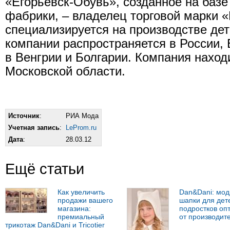
«Егорьевск-Обувь», созданное на базе
фабрики, – владелец торговой марки 
специализируется на производстве дет
компании распространяется в России, 
в Венгрии и Болгарии. Компания наход
Московской области.
Источник
:
РИА Мода
Учетная запись
:
LeProm.ru
Дата
:
28.03.12
Ещё статьи
Как увеличить
Dan&Dani: мо
продажи вашего
шапки для дет
магазина:
подростков оп
премиальный
от производит
трикотаж Dan&Dani и Tricotier