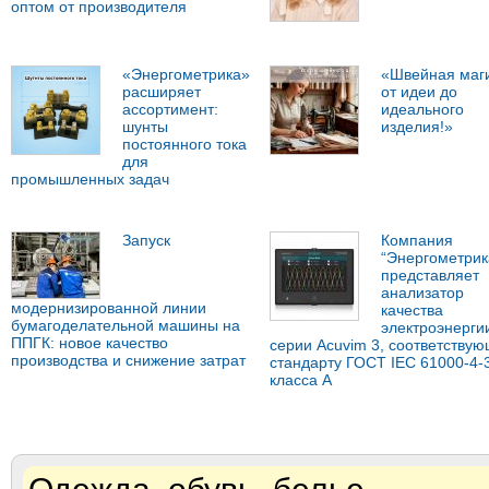
оптом от производителя
«Энергометрика»
«Швейная маг
расширяет
от идеи до
ассортимент:
идеального
шунты
изделия!»
постоянного тока
для
промышленных задач
Запуск
Компания
“Энергометрик
представляет
анализатор
модернизированной линии
качества
бумагоделательной машины на
электроэнерги
ППГК: новое качество
серии Acuvim 3, соответству
производства и снижение затрат
стандарту ГОСТ IEC 61000-4-
класса А