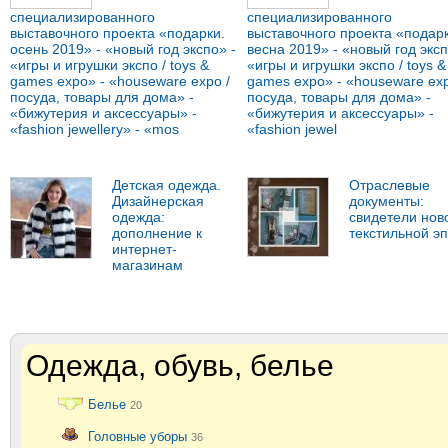
специализированного
специализированного
выставочного проекта «подарки.
выставочного проекта «подарк
осень 2019» - «новый год экспо» -
весна 2019» - «новый год эксп
«игры и игрушки экспо / toys &
«игры и игрушки экспо / toys &
games expo» - «houseware expo /
games expo» - «houseware exp
посуда, товары для дома» -
посуда, товары для дома» -
«бижутерия и аксессуары» -
«бижутерия и аксессуары» -
«fashion jewellery» - «mos
«fashion jewel
Детская одежда.
Отраслевые
Дизайнерская
документы:
одежда:
свидетели нов
дополнение к
текстильной э
интернет-
магазинам
Одежда, обувь, белье
Белье
20
Головные уборы
36