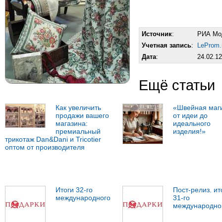
Источник
:
РИА Мо
Учетная запись
:
LeProm.
Дата
:
24.02.12
Ещё статьи
Как увеличить
«Швейная маг
продажи вашего
от идеи до
магазина:
идеального
премиальный
изделия!»
трикотаж Dan&Dani и Tricotier
оптом от производителя
Итоги 32-го
Пост-релиз. ит
международного
31-го
международно