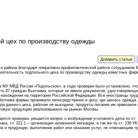
й цех по производству одежды
Добавить статью
го района благодаря оперативно-профилактической работе сотрудников
деятельность подпольного цеха по производству одежды известных фирм
а МУ МВД России «Подольское», в ходе проверки было установлено, чт
ть 87 граждан Вьетнама, которые не имели документов, удостоверяющи
нахождение на территории Российской Федерации. Все иностранцы труд
аботники фирмы проживали непосредственно в цеху, где шилась одежда.
ра данного цеха, рабочие не выходили, продукты питания им привозили 
отовую продукцию реализовывали на рынках Москвы.
ится проверка, решается вопрос о возбуждении уголовного дела по ст. 
ака, ст. 322.1 – организация незаконной миграции, а так же по ст. 238 У
ов и продукции, выполнение работ или оказания услуг, не отвечающим т