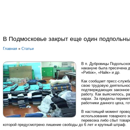
В Подмосковье закрыт еще один подпольны
Главная
»
Статьи
В п. Дубровицы Подольско
накануне была пресечена 
«Рибок», «Найк» и др.
Как сообщает пресс-служб
свою трудовую деятельнос
подтверждающих законное 
работу. Как выяснилось, р
нарах. За пределы перимет
работники данного цеха, г
В настоящий момент провод
использование товарного зн
перевозка либо сбыт товар
которой предусмотрено лишение свободы до 6 лет и крупный штраф.