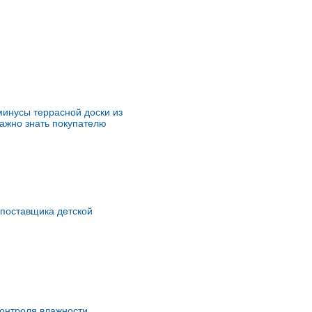
инусы террасной доски из
важно знать покупателю
 поставщика детской
онтроля влажности