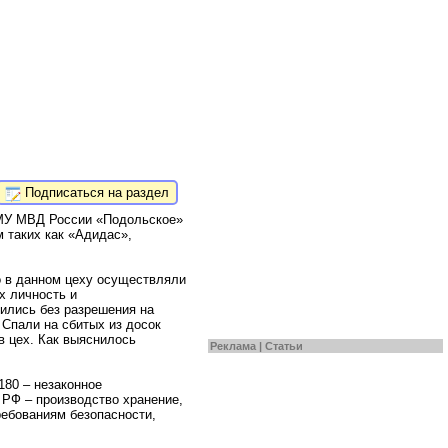
Подписаться на раздел
 МУ МВД России «Подольское»
 таких как «Адидас»,
о в данном цеху осуществляли
х личность и
ились без разрешения на
 Спали на сбитых из досок
в цех. Как выяснилось
Реклама |
Статьи
180 – незаконное
К РФ – производство хранение,
ребованиям безопасности,