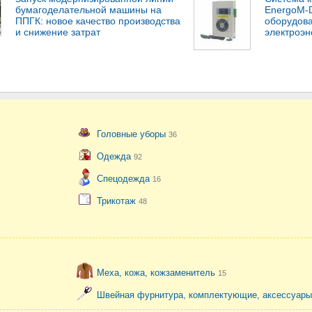
бумагоделательной машины на
EnergoM-D
ППГК: новое качество производства
оборудова
и снижение затрат
электроэн
Головные уборы
36
Одежда
92
Спецодежда
16
Трикотаж
48
Меха, кожа, кожзаменитель
15
Швейная фурнитура, комплектующие, аксессуар