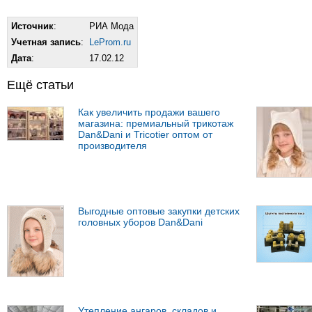
Источник
:
РИА Мода
Учетная запись
:
LeProm.ru
Дата
:
17.02.12
Ещё статьи
Как увеличить продажи вашего
магазина: премиальный трикотаж
Dan&Dani и Tricotier оптом от
производителя
Выгодные оптовые закупки детских
головных уборов Dan&Dani
Утепление ангаров, складов и