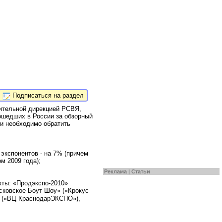
Подписаться на раздел
нительной дирекцией РСВЯ,
ошедших в России за обзорный
зи необходимо обратить
экспонентов - на 7% (причем
м 2009 года);
Реклама |
Статьи
кты: «Продэкспо-2010»
осковское Боут Шоу» («Крокус
» («ВЦ КраснодарЭКСПО»),