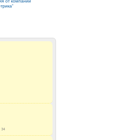
ия от компании
трика”
ы
34