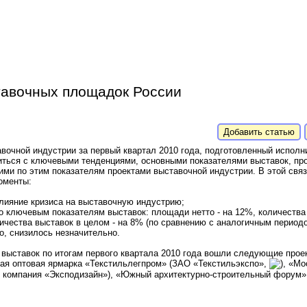
тавочных площадок России
Добавить статью
авочной индустрии за первый квартал 2010 года, подготовленный испол
иться с ключевыми тенденциями, основными показателями выставок, пр
ми по этим показателям проектами выставочной индустрии. В этой свя
оменты:
влияние кризиса на выставочную индустрию;
о ключевым показателям выставок: площади нетто - на 12%, количества 
личества выставок в целом - на 8% (по сравнению с аналогичным периодо
ко, снизилось незначительно.
 выставок по итогам первого квартала 2010 года вошли следующие прое
ная оптовая ярмарка «Текстильлегпром» (ЗАО «Текстильэкспо»,
), «М
ая компания «Эксподизайн»), «Южный архитектурно-строительный форум