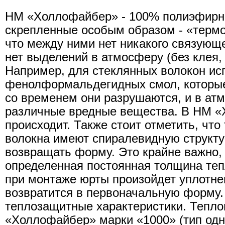
НМ «Холлофайбер» - 100% полиэфирн
скрепленные особым образом - «термо
что между ними нет никакого связующег
нет выделений в атмосферу (без клея, э
Например, для стеклянных волокон ис
фенолформальдегидных смол, которые
со временем они разрушаются, и в а
различные вредные вещества. В НМ «
происходит. Также стоит отметить, чт
волокна имеют спиралевидную структур
возвращать форму. Это крайне важно, 
определенная постоянная толщина теп
при монтаже юрты произойдет уплотне
возвратится в первоначальную форму.
теплозащитные характеристики. Тепл
«Холлофайбер» марки «1000» (тип одно