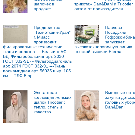
шапочек в
трикотаж Dan&Dani и Tricotier
продаже
оптом от производителя
Предприятие
Павлово-
"Техноткани-Урал"
Посадский
г. Миасс
Гофрокомбина
производит
запускает
фильтровальные технические
высокотехнологичную линию
ткани и полотна: ---Бельтинг БФ-
плоской высечки Eterna
БД, Фильтробельтинг арт. 2030
ГОСТ 332-91 ---Фильтродиагональ
арт. 2074 ГОСТ 332-91 ---Ткань
полиамидная арт. 56035 шир. 105
см ---ТЛФ-5 ар
Элегантная
Выгодные опт
коллекция женских
закупки детски
шапок Tricotier :
головных убор
тепло, стиль и
Dan&Dani
качество