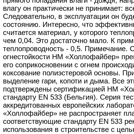
прямого попадания влаги - дождя, на
влагу он практически не принимает: вс
Следовательно, в эксплуатации он буд
состоянию. Интересно, что эффектив
считается материал, у которого тепло
чем 0,04. Это достаточно мало. К прим
теплопроводность - 0,5. Примечание. С
огнестойкости НМ «Холлофайбер» прев
его соприкосновении с огнем происход
коксование полиэстеровой основы. При
выделение гари, копоти и дыма. Все эт
подтверждены сертификацией НМ «Хо
стандарту EN 533 (Бельгия). Серия те
аккредитованных европейских лаборат
«Холлофайбер» не распространяет пл
соответствующие стандарту EN 533 р
использования в строительстве с цел