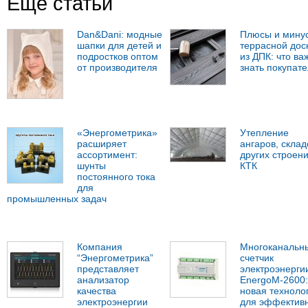
Ещё статьи
Dan&Dani: модные
Плюсы и мину
шапки для детей и
террасной дос
подростков оптом
из ДПК: что ва
от производителя
знать покупат
«Энергометрика»
Утепление
расширяет
ангаров, склад
ассортимент:
других строен
шунты
КТК
постоянного тока
для
промышленных задач
Компания
Многоканальн
“Энергометрика”
счетчик
представляет
электроэнерги
анализатор
EnergoM-2600:
качества
новая техноло
электроэнергии
для эффектив