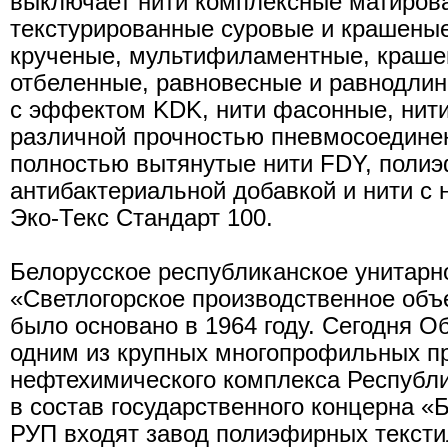
выключает нити комплексные матирова
текстурированные суровые и крашеные
крученые, мультифиламентные, крашен
отбеленные, равновесные и равнодлин
с эффектом KDK, нити фасонные, нит
различной прочностью пневмосоедине
полностью вытянутые нити FDY, полиэ
антибактериальной добавкой и нити с
Эко-Текс Стандарт 100.
Белорусское республиканское унитарн
«Светлогорское производственное об
было основано в 1964 году. Сегодня О
одним из крупных многопрофильных п
нефтехимического комплекса Республи
в состав государственного концерна «
РУП входят завод полиэфирных тексти