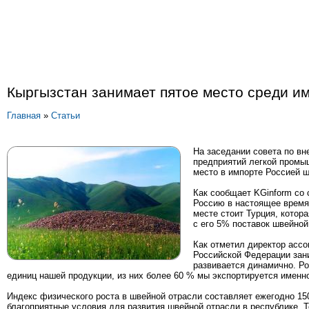
Кыргызстан занимает пятое место среди и
Главная
»
Статьи
На заседании совета по в
предприятий легкой промы
место в импорте Россией 
Как сообщает KGinform со
Россию в настоящее время
месте стоит Турция, котор
с его 5% поставок швейной
Как отметил директор асс
Российской Федерации зан
развивается динамично. Ро
единиц нашей продукции, из них более 60 % мы экспортируется именн
Индекс физического роста в швейной отрасли составляет ежегодно 150
благоприятные условия для развития швейной отрасли в республике. 