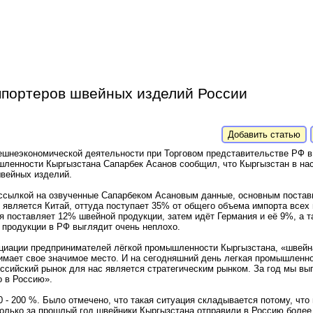
мпортеров швейных изделий России
Добавить статью
нешнеэкономической деятельности при Торговом представительстве РФ в
шленности Кыргызстана Сапарбек Асанов сообщил, что Кыргызстан в на
швейных изделий.
 ссылкой на озвученные Сапарбеком Асановым данные, основным поста
 является Китай, оттуда поступает 35% от общего объема импорта всех
ая поставляет 12% швейной продукции, затем идёт Германия и её 9%, а 
 продукции в РФ выглядит очень неплохо.
оциации предпринимателей лёгкой промышленности Кыргызстана, «швейна
имает свое значимое место. И на сегодняшний день легкая промышленн
ссийский рынок для нас является стратегическим рынком. За год мы в
о в Россию».
 - 200 %. Было отмечено, что такая ситуация складывается потому, что
Только за прошлый год швейники Кыргызстана отправили в Россию более