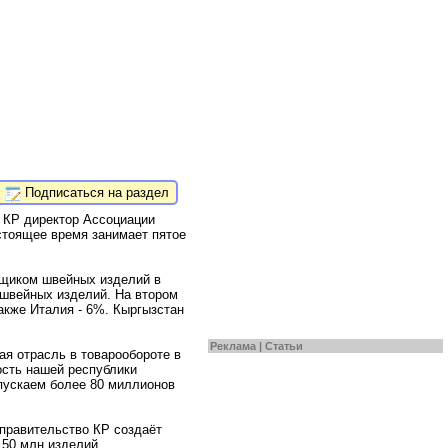
Подписаться на раздел
 КР директор Ассоциации
стоящее время занимает пятое
вщиком швейных изделий в
 швейных изделий. На втором
также Италия - 6%. Кыргызстан
Реклама |
Статьи
я отрасль в товарообороте в
ость нашей республики
ыпускаем более 80 миллионов
 правительство КР создаёт
 50 млн изделий.