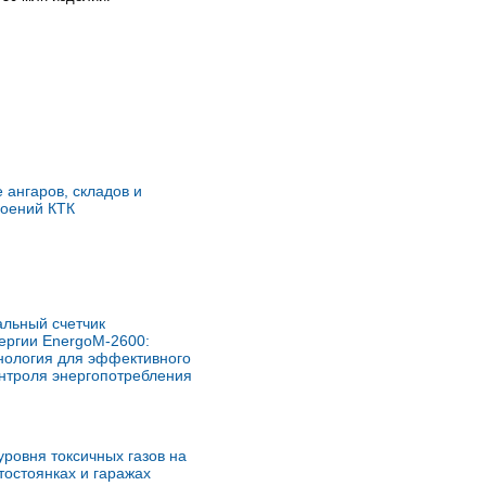
 ангаров, складов и
роений КТК
льный счетчик
ергии EnergoM-2600:
нология для эффективного
онтроля энергопотребления
уровня токсичных газов на
тостоянках и гаражах