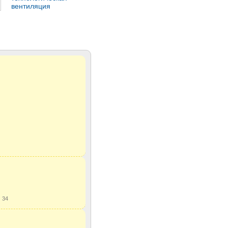
вентиляция
ы
34