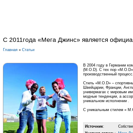
C 2011года «Мега Джинс» является официа
Главная
»
Статьи
В 2004 году в Германии ко
(M.O.D). С тех пор «M.O.D
производственный процесс
Стиль «M.O.D» – спортивн
Швейцарии, Франции, Англ
универмагах с мировым име
модные тенденции, а ассор
уникальном исполнении .
С уникальным стилем « M.O
Источник
:
Собств