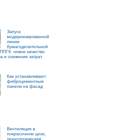
Запуск
модернизированной
линии
бумагоделательной
ППГК: новое качество
а и снижение затрат
Как устанавливают
фиброцементные
панели на фасад
Вентиляция в
покрасочном цехе,
технологическая