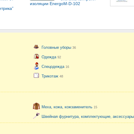
изоляции EnergoM-D-102
етрика”
Головные уборы
36
Одежда
92
Спецодежда
16
Трикотаж
48
Меха, кожа, кожзаменитель
15
Швейная фурнитура, комплектующие, аксессуар