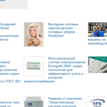
жинс
Посадский
Выгодные оптовые
бинат
закупки детских
головных уборов
хнологичную
Dan&Dani
terna
машины на 
производств
Многоканальный
етрика”
счетчик электроэнергии
ляет
EnergoM-2600: новая
р качества
технология для
ергии серии
эффективного учета и
контроля
рту ГОСТ IEC
энергопотребления
Новинка от компании
ователи тока
“Энергометрика” -
ения от
система контроля