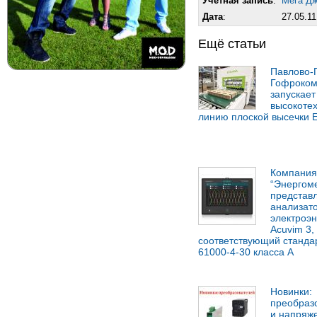
Учетная запись
:
Мега Д
Дата
:
27.05.11
Ещё статьи
Павлово-
Гофроком
запускает
высокоте
линию плоской высечки E
Компания
“Энергом
представ
анализато
электроэн
Acuvim 3,
соответствующий станда
61000-4-30 класса А
Новинки:
преобраз
и напряж