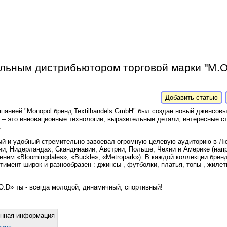
льным дистрибьютором торговой марки "M.O
Добавить статью
мпанией "Monopol бренд Textilhandels GmbH" был создан новый джинсовый
» – это инновационные технологии, выразительные детали, интересные ст
.
ый и удобный стремительно завоевал огромную целевую аудиторию в Лю
ии, Нидерландах, Скандинавии, Австрии, Польше, Чехии и Америке (нап
нем «Bloomingdales», «Buckle», «Metropark»). В каждой коллекции брен
тимент широк и разнообразен : джинсы , футболки, платья, топы , жилетк
.D» ты - всегда молодой, динамичный, спортивный!
енная информация