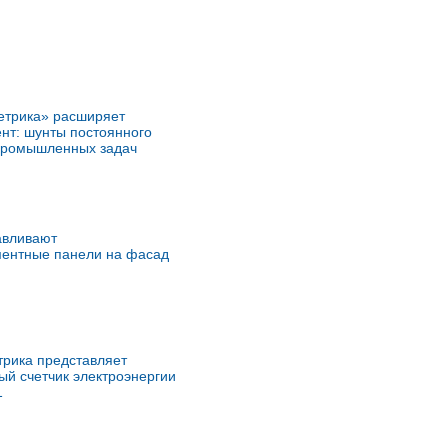
етрика» расширяет
нт: шунты постоянного
 промышленных задач
авливают
ентные панели на фасад
рика представляет
й счетчик электроэнергии
1