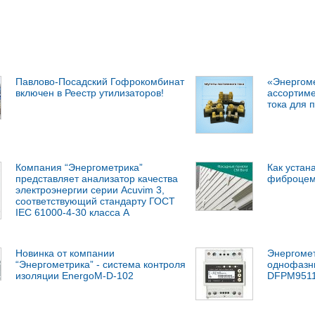
Павлово-Посадский Гофрокомбинат
«Энергом
включен в Реестр утилизаторов!
ассортиме
тока для
Компания “Энергометрика”
Как устан
представляет анализатор качества
фиброцем
электроэнергии серии Acuvim 3,
соответствующий стандарту ГОСТ
IEC 61000-4-30 класса А
Новинка от компании
Энергомет
“Энергометрика” - система контроля
однофазны
изоляции EnergoM-D-102
DFPM951