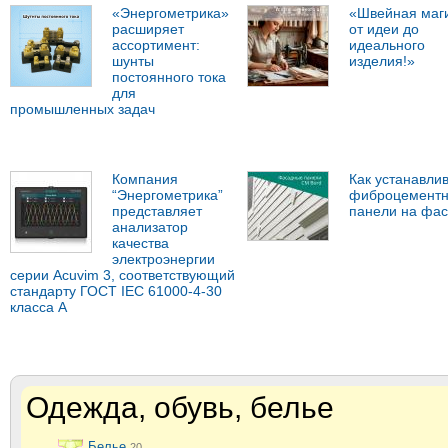
«Энергометрика»
«Швейная маг
расширяет
от идеи до
ассортимент:
идеального
шунты
изделия!»
постоянного тока
для
промышленных задач
Компания
Как устанавли
“Энергометрика”
фиброцемент
представляет
панели на фа
анализатор
качества
электроэнергии
серии Acuvim 3, соответствующий
стандарту ГОСТ IEC 61000-4-30
класса А
Одежда, обувь, белье
Белье
20