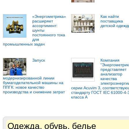
«Энергометрика»
Как найти
расширяет
поставщика
ассортимент:
детской одежд
шунты
постоянного тока
для
промышленных задач
Запуск
Компания
“Энергометрик
представляет
анализатор
модернизированной линии
качества
бумагоделательной машины на
электроэнерги
ППГК: новое качество
серии Acuvim 3, соответству
производства и снижение затрат
стандарту ГОСТ IEC 61000-4-
класса А
Одежда, обувь, белье