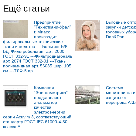
Ещё статьи
Предприятие
Выгодные опт
"Техноткани-Урал"
закупки детски
г. Миасс
головных убор
производит
Dan&Dani
фильтровальные технические
ткани и полотна: ---Бельтинг БФ-
БД, Фильтробельтинг арт. 2030
ГОСТ 332-91 ---Фильтродиагональ
арт. 2074 ГОСТ 332-91 ---Ткань
полиамидная арт. 56035 шир. 105
см ---ТЛФ-5 ар
Компания
Система
“Энергометрика”
мониторинга и
представляет
защиты от
анализатор
перегрева АКБ
качества
электроэнергии
серии Acuvim 3, соответствующий
стандарту ГОСТ IEC 61000-4-30
класса А