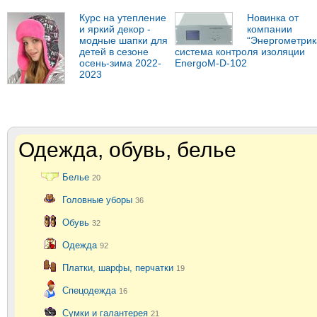
Курс на утепление
Новинка от
и яркий декор -
компании
модные шапки для
“Энергометрика
детей в сезоне
система контроля изоляции
осень-зима 2022-
EnergoM-D-102
2023
Одежда, обувь, белье
Белье
20
Головные уборы
36
Обувь
32
Одежда
92
Платки, шарфы, перчатки
19
Спецодежда
16
Сумки и галантерея
21