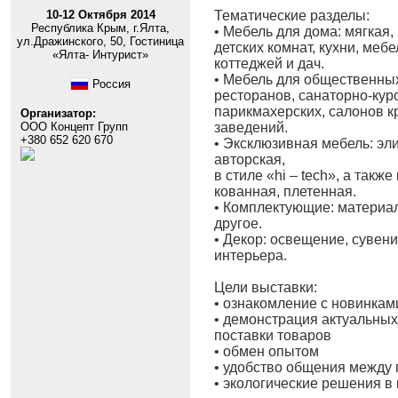
10-12 Октября 2014
Тематические разделы:
Республика Крым, г.Ялта,
• Мебель для дома: мягкая,
ул.Дражинского, 50, Гостиница
детских комнат, кухни, меб
«Ялта- Интурист»
коттеджей и дач.
• Мебель для общественных
Россия
ресторанов, санаторно-кур
парикмахерских, салонов к
Организатор:
ООО Концепт Групп
заведений.
+380 652 620 670
• Эксклюзивная мебель: эли
авторская,
в стиле «hi – tech», а такж
кованная, плетенная.
• Комплектующие: материал
другое.
• Декор: освещение, сувени
интерьера.
Цели выставки:
• ознакомление с новинкам
• демонстрация актуальных
поставки товаров
• обмен опытом
• удобство общения между
• экологические решения в