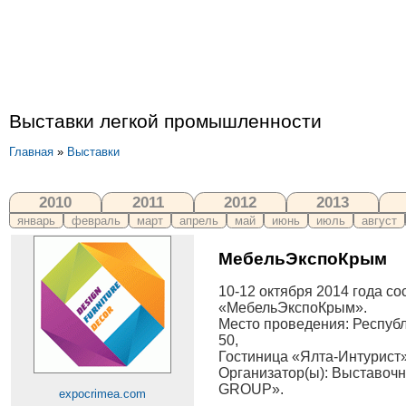
Выставки легкой промышленности
Главная
»
Выставки
2010
2011
2012
2013
январь
февраль
март
апрель
май
июнь
июль
август
МебельЭкспоКрым
10-12 октября 2014 года с
«МебельЭкспоКрым».
Место проведения: Республи
50,
Гостиница «Ялта-Интурист»
Организатор(ы): Выставо
GROUP».
expocrimea.com