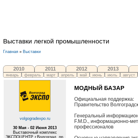
Выставки легкой промышленности
Главная
»
Выставки
2010
2011
2012
2013
январь
февраль
март
апрель
май
июнь
июль
август
МОДНЫЙ БАЗАР
Официальная поддержка:
Правительство Волгоградс
Генеральный информацион
volgogradexpo.ru
F.M.D., информационно-ме
профессионалов
30 Мая - 02 Июня 2013
Выставочный комплекс
ЭКСПОЦЕНТР, г.Волгоград, пр.
Основные направления экс