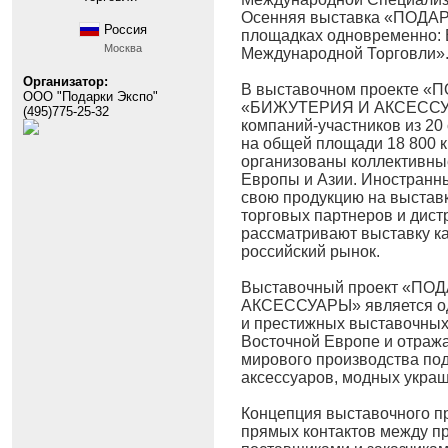
Осенняя выставка «ПОДАРК
Россия
площадках одновременно: 
Москва
Международной Торговли»
Организатор:
В выставочном проекте «
ООО "Подарки Экспо"
«БИЖУТЕРИЯ И АКСЕССУА
(495)775-25-32
компаний-участников из 20
на общей площади 18 800 к
организованы коллективны
Европы и Азии. Иностранн
свою продукцию на выставк
торговых партнеров и дист
рассматривают выставку к
российский рынок.
Выставочный проект «ПО
АКСЕССУАРЫ» является од
и престижных выставочных
Восточной Европе и отраж
мирового производства под
аксессуаров, модных укра
Концепция выставочного пр
прямых контактов между п