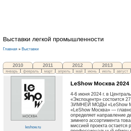
Выставки легкой промышленности
Главная
»
Выставки
2010
2011
2012
2013
январь
февраль
март
апрель
май
июнь
июль
август
LeShow Москва 2024
4-6 июня 2024 г. в Центра
«Экспоцентр» состоится 2
ЗИМНЕЙ МОДЫ «LeShow М
«LeShow Москва» — главно
определяет направление д
зимнего ассортимента тов
миссией проекта остается 
leshow.ru
профессиональный обмен н