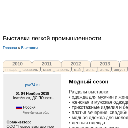
Выставки легкой промышленности
Главная
»
Выставки
2010
2011
2012
2013
январь
февраль
март
апрель
май
июнь
июль
август
Модный сезон
pvo74.ru
Разделы выставки:
01-04 Ноября 2018
• одежда для мужчин и же
Челябинск, ДС "Юность
• женская и мужская одежд
• трикотажные изделия и б
Россия
• платья вечерние, свадеб
Челябинская обл.
• модная одежда для моло
Организатор:
• детская одежда
ООО "Первое выставочное
• повседневная одежда