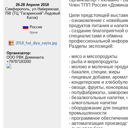
26-28 Апреля 2018
Член ТПП России «Домина
Симферополь, ул.Набережная,
75В (ТЦ "Гагаринский"-Ледовый
Цели предстоящей выставк
Каток)
- ознакомление с новейши
продуктов питания и напит
Россия
- создание благоприятной 
Крым
специалистами и обмена
профессиональной инфор
2018_fud_dlya_sayta.jpg
Разделы экспозиций:
Организатор:
- мясо и мясопродукты
ООО РВК Доминанта
- рыба и морепродукты
+79787183200
- молоко и молочные проду
- бакалея, специи, жиры
- пищевые добавки, аромат
- кондитерские и хлебобул
- овощи, фрукты, консерва
- полуфабрикаты, заморож
- безалкогольные напитки, 
- алкогольные напитки
- оборудование для пищев
промышленности
- программное обеспечени
- автоматизация производс