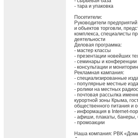
- сырьевая база
- тара и упаковка
Посетители:
Руководители предприятий
и объектов торговли, предс
комплекса, специалисты п
деятельности
Деловая программа:
- мастер классы
- презентации новейших те
- семинары и конференции
- консультации и мониторин
Рекламная кампания:
- специализированные изд
- популярные местные изд
- ролики на местных радио
- почтовая рассылка имен
курортной зоны Крыма, гос
общественного питания и о
- информация в Internet-по
- афиши, плакаты, банеры,
- промоакции
Наша компания: РВК «Доми