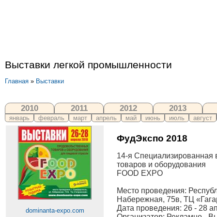
Выставки легкой промышленности
Главная
»
Выставки
2010
2011
2012
2013
январь
февраль
март
апрель
май
июнь
июль
август
ФудЭкспо 2018
14-я Специализированная 
товаров и оборудования
FOOD EXPO
Место проведения: Республ
Набережная, 75в, ТЦ «Гаг
Дата проведения: 26 - 28 а
dominanta-expo.com
Организатор: Рекламно - 