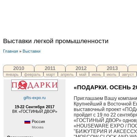
Выставки легкой промышленности
Главная
»
Выставки
2010
2011
2012
2013
январь
февраль
март
апрель
май
июнь
июль
август
«ПОДАРКИ. ОСЕНЬ 2
gifts-expo.ru
Приглашаем Вашу компанию
Крупнейший в Восточной 
19-22 Сентября 2017
выставочный проект «ПОД
ВК «ГОСТИНЫЙ ДВОР»
пройдет с 19 по 22 сентябр
«ГОСТИНЫЙ ДВОР» одновр
Россия
«HOUSEWARE EXPO / ПОС
Москва
"БИЖУТЕРИЯ И АКСЕССУА
"MOSCOW CLOCK AND WA