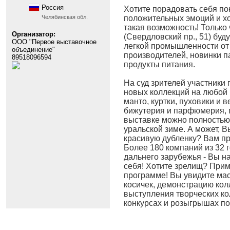
Россия
Хотите порадовать себя по
Челябинская обл.
положительных эмоций и хо
такая возможность! Только
Организатор:
(Свердловский пр., 51) бу
ООО "Первое выставочное
легкой промышленности от
объединение"
производителей, новинки п
89518096594
продукты питания.
На суд зрителей участники
новых коллекций на любой в
манто, куртки, пуховики и в
бижутерия и парфюмерия, п
выставке можно полностью 
уральской зиме. А может, 
красивую дубленку? Вам пр
Более 180 компаний из 32 
дальнего зарубежья - Вы н
себя! Хотите зрелищ? Прим
программе! Вы увидите мас
косичек, демонстрацию кол
выступления творческих ко
конкурсах и розыгрышах по