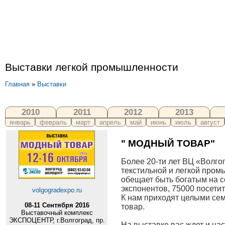
Выставки легкой промышленности
Главная
»
Выставки
2010
2011
2012
2013
январь
февраль
март
апрель
май
июнь
июль
август
" МОДНЫЙ ТОВАР"
Более 20-ти лет ВЦ «Волг
текстильной и легкой пром
обещает быть богатым на с
экспонентов, 75000 посетит
volgogradexpo.ru
К нам приходят целыми сем
08-11 Сентября 2016
товар.
Выставочный комплекс
ЭКСПОЦЕНТР, г.Волгоград, пр.
На выставке вас ждет и н