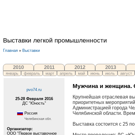
Выставки легкой промышленности
Главная
»
Выставки
2010
2011
2012
2013
январь
февраль
март
апрель
май
июнь
июль
август
Мужчина и женщина.
pvo74.ru
Крупнейшая отраслевая выс
25-28 Февраля 2016
приоритетных мероприяти
ДС "Юность"
Администрацией города Че
Челябинской области. Вре
Россия
Челябинская обл.
Выставка состоится с 25 по 
Организатор:
ООО "Первое выставочное
Место проведения: ДС «Юно