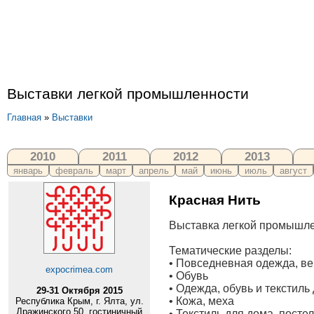
Выставки легкой промышленности
Главная
»
Выставки
2010
2011
2012
2013
январь
февраль
март
апрель
май
июнь
июль
август
Красная Нить
Выставка легкой промышле
Тематические разделы:
• Повседневная одежда, в
expocrimea.com
• Обувь
• Одежда, обувь и текстиль
29-31 Октября 2015
• Кожа, меха
Республика Крым, г. Ялта, ул.
Дражинского 50, гостиничный
• Текстиль для дома, пост