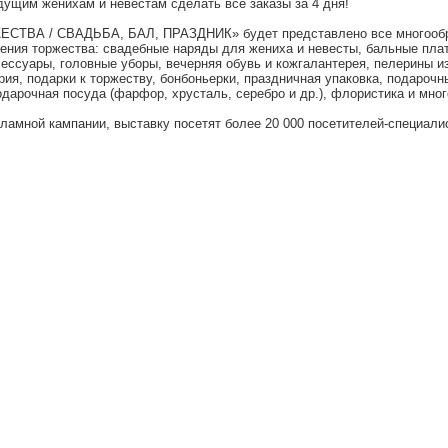
удущим женихам и невестам сделать все заказы за 4 дня!
СТВА / СВАДЬБА, БАЛ, ПРАЗДНИК» будет представлено все многообра
дения торжества: свадебные наряды для жениха и невесты, бальные пла
сессуары, головные уборы, вечерняя обувь и кожгалантерея, пелерины и
ия, подарки к торжеству, бонбоньерки, праздничная упаковка, подарочн
подарочная посуда (фарфор, хрусталь, серебро и др.), флористика и мног
амной кампании, выставку посетят более 20 000 посетителей-специалис