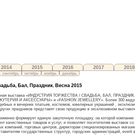
2014
2015
2016
2017
2018
сентябрь
октябрь
ноябрь
декабрь
адьба, Бал, Праздник. Весна 2015
нная выставка «ИНДУСТРИЯ ТОРЖЕСТВА / СВАДЬБА, БАЛ, ПРАЗДНИК.
ИЖУТЕРИЯ И АКСЕССУАРЫ» и «FASHION JEWELLERY». Более 300 ведущ
дебных и вечерних платьев, костюмов, ювелирных украшений , эксклюзи
 других праздников представят свою продукцию в эксклюзивном выставо
ременно формирует единую закупочную площадку, на которой компании 
т качественных товаров и услуг, и позволяет посетителям выставок со
ых компаний, торговых центров, директорам специализированных магази
тавителям государственных структур, городских администраций, event 