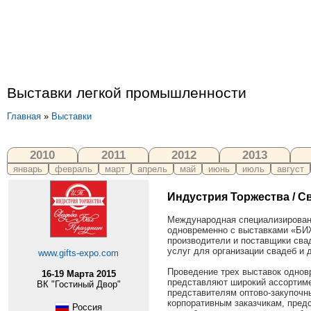
Выставки легкой промышленности
Главная
»
Выставки
2010
2011
2012
2013
январь
февраль
март
апрель
май
июнь
июль
август
Индустрия Торжества / Св
Международная специализирова
одновременно с выставками «Б
производители и поставщики сва
услуг для организации свадеб и
www.gifts-expo.com
Проведение трех выставок однов
16-19 Марта 2015
представляют широкий ассортимен
ВК "Гостиный Двор"
представителям оптово-закупочн
корпоративным заказчикам, предс
Россия