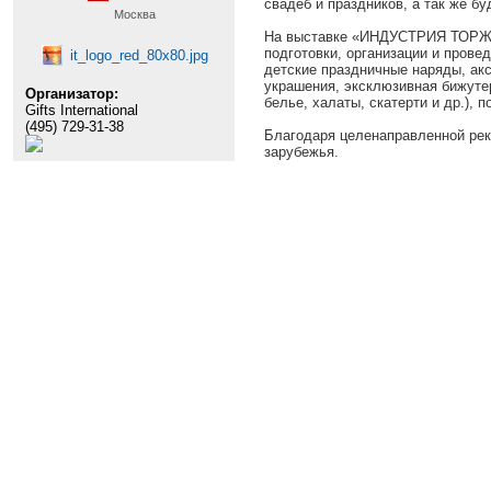
свадеб и праздников, а так же б
Москва
На выставке «ИНДУСТРИЯ ТОРЖЕ
подготовки, организации и прове
it_logo_red_80x80.jpg
детские праздничные наряды, ак
украшения, эксклюзивная бижутер
Организатор:
белье, халаты, скатерти и др.), 
Gifts International
(495) 729-31-38
Благодаря целенаправленной рекл
зарубежья.