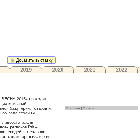
Добавить выставку
2019
2020
2021
2022
 ВЕСНА 2015» проходит
их компаний -
вной бижутерии, товаров и
Реклама |
Статьи
чном зале столицы.
- лидеры отрасли
 всех регионов РФ –
нов, свадебных салонов,
агентствам, организаторам