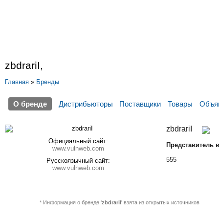
zbdrariI,
Главная
»
Бренды
О бренде
Дистрибьюторы
Поставщики
Товары
Объя
zbdrariI
Официальный сайт:
Представитель в
www.vulnweb.com
555
Русскоязычный сайт:
www.vulnweb.com
* Информация о бренде '
zbdrariI
' взята из открытых источников