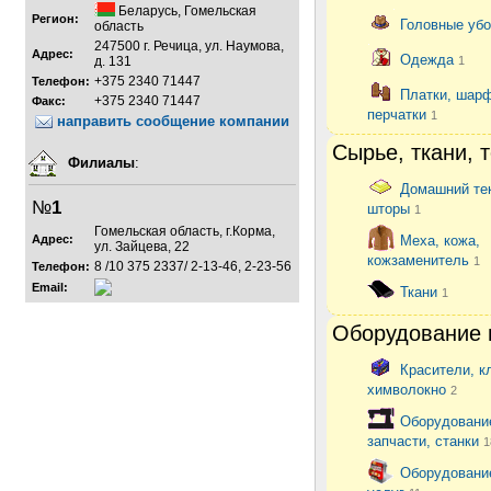
Беларусь
,
Гомельская
Регион:
Головные уб
область
247500 г. Речица, ул. Наумова,
Адрес:
Одежда
д. 131
1
+375 2340 71447
Телефон:
Платки, шар
+375 2340 71447
Факс:
перчатки
1
направить сообщение компании
Сырье, ткани, 
Филиалы
:
Домашний те
№
1
шторы
1
Гомельская область, г.Корма,
Адрес:
Меха, кожа,
ул. Зайцева, 22
кожзаменитель
1
8 /10 375 2337/ 2-13-46, 2-23-56
Телефон:
Email:
Ткани
1
Оборудование 
Красители, к
химволокно
2
Оборудовани
запчасти, станки
1
Оборудовани