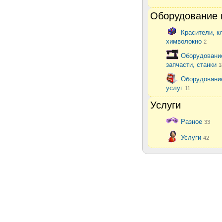
Оборудование 
Красители, к
химволокно
2
Оборудовани
запчасти, станки
1
Оборудовани
услуг
11
Услуги
Разное
33
Услуги
42