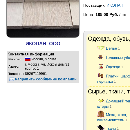
Поставщик:
ИКОПАН
Цена:
185.00 Руб.
/ шт
Одежда, обувь,
ИКОПАН, ООО
Белье
1
Контактная информация
Головные уб
Россия
,
Москва
Регион:
г. Москва, ул. Искры дом 31
Адрес:
Одежда
1
корпус 1
89267119961
Телефон:
Платки, шар
направить сообщение компании
перчатки
1
Сырье, ткани, 
Домашний те
шторы
1
Меха, кожа,
кожзаменитель
1
Ткани
1