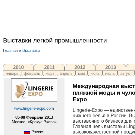
Выставки легкой промышленности
Главная
»
Выставки
2010
2011
2012
2013
январь
февраль
март
апрель
май
июнь
июль
август
Международная выста
пляжной моды и чуло
Expo
www.lingerie-expo.com
Lingerie-Expo — единстве
нижнего белья в России. 
05-08 Февраля 2013
выставочного бизнеса для 
Москва, «Крокус Экспо»
Главная цель выставки Lin
высококачественной проду
Россия