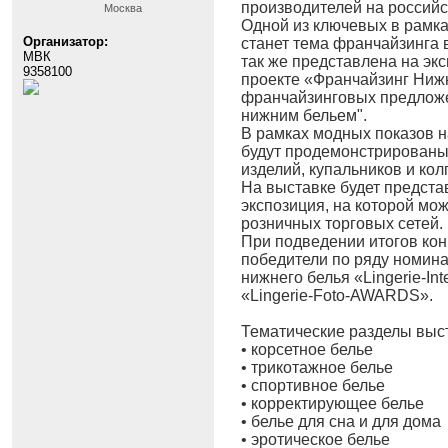
производителей на российс
Москва
Одной из ключевых в рамк
Организатор:
станет тема франчайзинга 
МВК
так же представлена на эк
9358100
проекте «Франчайзинг Нижн
франчайзинговых предложе
нижним бельем".
В рамках модных показов н
будут продемонстрированы
изделий, купальников и колг
На выставке будет предст
экспозиция, на которой мо
розничных торговых сетей.
При подведении итогов кон
победители по ряду номина
нижнего белья «Lingerie-I
«Lingerie-Foto-AWARDS».
Тематические разделы выс
• корсетное белье
• трикотажное белье
• спортивное белье
• корректирующее белье
• белье для сна и для дома
• эротическое белье