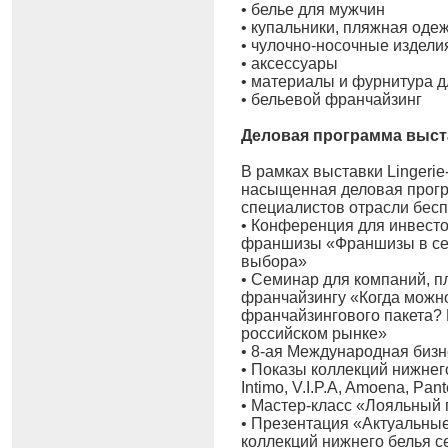
• белье для мужчин
• купальники, пляжная оде
• чулочно-носочные издели
• аксессуары
• материалы и фурнитура д
• бельевой франчайзинг
Деловая программа выста
В рамках выставки Lingerie
насыщенная деловая прогр
специалистов отрасли бесп
• Конференция для инвест
франшизы «Франшизы в сег
выбора»
• Семинар для компаний, 
франчайзингу «Когда можно
франчайзингового пакета
российском рынке»
• 8-ая Международная бизн
• Показы коллекций нижнего
Intimo, V.I.P.A, Amoena, Pa
• Мастер-класс «Лояльный 
• Презентация «Актуальные
коллекций нижнего белья с