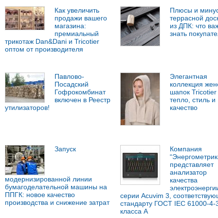
Как увеличить
Плюсы и мину
продажи вашего
террасной дос
магазина:
из ДПК: что ва
премиальный
знать покупат
трикотаж Dan&Dani и Tricotier
оптом от производителя
Павлово-
Элегантная
Посадский
коллекция жен
Гофрокомбинат
шапок Tricotier 
включен в Реестр
тепло, стиль и
утилизаторов!
качество
Запуск
Компания
“Энергометрик
представляет
анализатор
модернизированной линии
качества
бумагоделательной машины на
электроэнерги
ППГК: новое качество
серии Acuvim 3, соответству
производства и снижение затрат
стандарту ГОСТ IEC 61000-4-
класса А